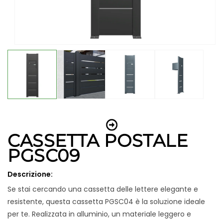
Apri
contenuti
multimediali
1
in
finestra
modale
CASSETTA POSTALE
PGSC09
Descrizione:
Se stai cercando una cassetta delle lettere elegante e
resistente, questa cassetta PGSC04 è la soluzione ideale
per te. Realizzata in alluminio, un materiale leggero e